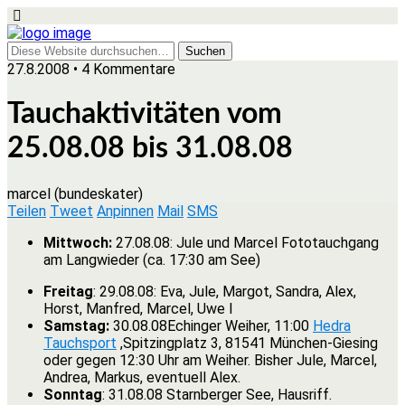
27.8.2008 • 4 Kommentare
Tauchaktivitäten vom
25.08.08 bis 31.08.08
marcel (bundeskater)
Teilen
Tweet
Anpinnen
Mail
SMS
Mittwoch:
27.08.08: Jule und Marcel Fototauchgang
am Langwieder (ca. 17:30 am See)
Freitag
: 29.08.08: Eva, Jule, Margot, Sandra, Alex,
Horst, Manfred, Marcel, Uwe I
Samstag:
30.08.08Echinger Weiher, 11:00
Hedra
Tauchsport
,Spitzingplatz 3, 81541 München-Giesing
oder gegen 12:30 Uhr am Weiher. Bisher Jule, Marcel,
Andrea, Markus, eventuell Alex.
Sonntag
: 31.08.08 Starnberger See, Hausriff.