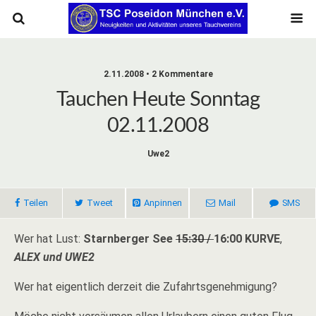
2.11.2008 • 2 Kommentare
Tauchen Heute Sonntag
02.11.2008
Uwe2
Teilen
Tweet
Anpinnen
Mail
SMS
Wer hat Lust:
Starnberger See
15:30 /
16:00 KURVE
,
ALEX und UWE2
Wer hat eigentlich derzeit die Zufahrtsgenehmigung?