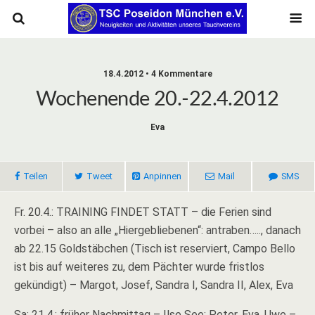
18.4.2012 • 4 Kommentare
Wochenende 20.-22.4.2012
Eva
Teilen
Tweet
Anpinnen
Mail
SMS
Fr. 20.4.: TRAINING FINDET STATT – die Ferien sind
vorbei – also an alle „Hiergebliebenen“: antraben….., danach
ab 22.15 Goldstäbchen (Tisch ist reserviert, Campo Bello
ist bis auf weiteres zu, dem Pächter wurde fristlos
gekündigt) – Margot, Josef, Sandra I, Sandra II, Alex, Eva
Sa: 21.4.:
früher Nachmittag – Ilse See: Peter, Eva, Uwe
–