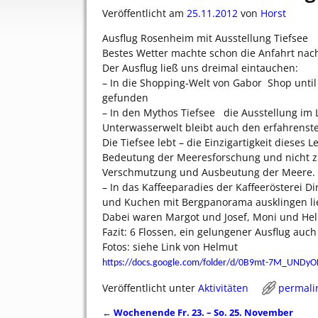
Veröffentlicht am
25.11.2012
von
Horst
Ausflug Rosenheim mit Ausstellung Tiefsee
Bestes Wetter machte schon die Anfahrt na
Der Ausflug ließ uns dreimal eintauchen:
– In die Shopping-Welt von Gabor  Shop unti
gefunden
– In den Mythos Tiefsee  die Ausstellung i
Unterwasserwelt bleibt auch den erfahrenst
Die Tiefsee lebt – die Einzigartigkeit dieses
Bedeutung der Meeresforschung und nicht zu
Verschmutzung und Ausbeutung der Meere.
– In das Kaffeeparadies der Kaffeerösterei 
und Kuchen mit Bergpanorama ausklingen l
Dabei waren Margot und Josef, Moni und Hel
Fazit: 6 Flossen, ein gelungener Ausflug au
Fotos: siehe Link von Helmut
https://docs.google.com/folder/d/0B9mt-7M_UND
Veröffentlicht unter
Aktivitäten
permali
←
Wochenende Fr. 23. – So. 25. November