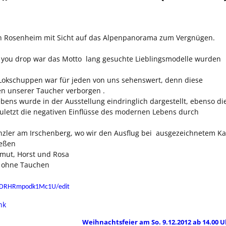
ch Rosenheim mit Sicht auf das Alpenpanorama zum Vergnügen.
l you drop war das Motto  lang gesuchte Lieblingsmodelle wurden
m Lokschuppen war für jeden von uns sehenswert, denn diese
en unserer Taucher verborgen .
 Lebens wurde in der Ausstellung eindringlich dargestellt, ebenso di
letzt die negativen Einflüsse des modernen Lebens durch
Dinzler am Irschenberg, wo wir den Ausflug bei ausgezeichnetem Ka
ießen
mut, Horst und Rosa
ch ohne Tauchen
yODRHRmpodk1Mc1U/edit
nk
Weihnachtsfeier am So. 9.12.2012 ab 14.00 