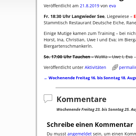
Veröffentlicht am
21.8.2019
von
eva
Fr. 18:30 Uhr Langwieder See
, Liegewiese –
Stammtisch Restaurant Deutsche Eiche, Rane
Einige Mutige kamen zum Training – bei nich
Horst, Ina, Christian, Uwe I und Eva; im Bie
Biergartenschmankerln.
So. 17:00 Uhr Tauchen
– WaWa – Uwe I, Eva
–
Veröffentlicht unter
Aktivitäten
permali
←
Wochenende Freitag 16. bis Sonntag 18. Aug
Artikelnavigation
Kommentare
Wochenende Freitag 23. bis Sonntag 25. Au
Schreibe einen Kommentar
Du musst
angemeldet
sein, um einen Kom