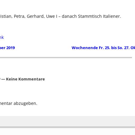
ristian, Petra, Gerhard, Uwe I – danach Stammtisch Italiener.
nk
ber 2019
Wochenende Fr. 25. bis So. 27. O
9
— Keine Kommentare
mentar abzugeben.