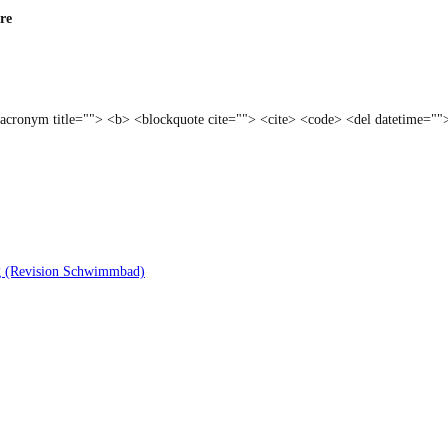
re
<acronym title=""> <b> <blockquote cite=""> <cite> <code> <del datetime=""
ng (Revision Schwimmbad)