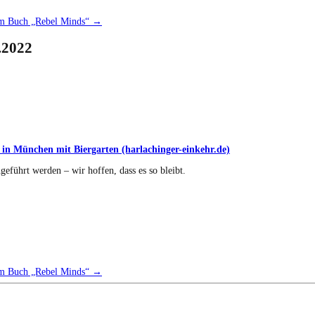
rem Buch „Rebel Minds“
→
.2022
 in München mit Biergarten (harlachinger-einkehr.de)
geführt werden – wir hoffen, dass es so bleibt.
rem Buch „Rebel Minds“
→