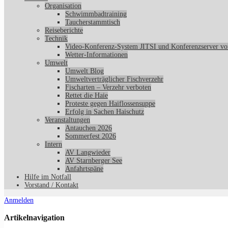
Organisation
Schwimmbadtraining
Taucherstammtisch
Reiseberichte
Technik
Video-Konferenz-System JITSI und Konferenzserver v
Wetter-Informationen
Umwelt
Umwelt Blog
Umweltverträglicher Fischverzehr
Fischarten – Verzehr verboten
Rettet die Haie
Proteste gegen Haiflossensuppe
Erfolg in Sachen Haischutz
Veranstaltungen
Antauchen 2026
Sommerfest 2026
Intern
AV Langwieder
AV Starnberger See
Anfahrtspäne
Hilfe im Notfall
Vorstand / Kontakt
Anmelden
Artikelnavigation