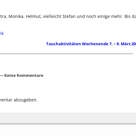
etra, Monika, Helmut, vielleicht Stefan und noch einige mehr. Bis d
nk
Tauchaktivitäten Wochenende 7. – 9. März 2
— Keine Kommentare
mentar abzugeben.