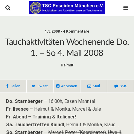
1.5.2008 • 4 Kommentare
Tauchaktivitäten Wochenende Do.
1. – So 4. Mail 2008
Helmut
Teilen
Tweet
Anpinnen
Mail
SMS
Do. Starnberger
– 16:00h, Essen Mahntal
Fr. Ilsesee
– Helmut & Monika, Marcel & Jule
Fr. Abend – Training & Italiener!
Sa. Tauchertreffen Kaindl
, Helmut & Monika, Klaus …
So. Starnberger
–
Marcel,
Peter (Koordinator)
,
Uwe II
,