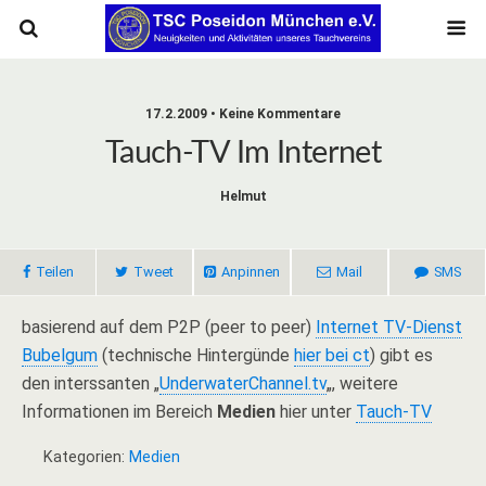
17.2.2009 • Keine Kommentare
Tauch-TV Im Internet
Helmut
Teilen
Tweet
Anpinnen
Mail
SMS
basierend auf dem P2P (peer to peer)
Internet TV-Dienst
Bubelgum
(technische Hintergünde
hier bei ct
) gibt es
den interssanten „
UnderwaterChannel.tv
„, weitere
Informationen im Bereich
Medien
hier unter
Tauch-TV
Kategorien:
Medien