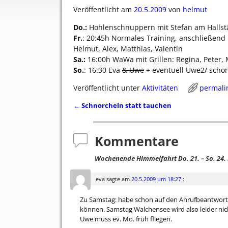
Veröffentlicht am
20.5.2009
von
helmut
Do.:
Hohlenschnuppern mit Stefan am Hallst
Fr.
: 20:45h Normales Training, anschließend I
Helmut, Alex, Matthias, Valentin
Sa.:
16:00h WaWa mit Grillen: Regina, Peter, 
So.
: 16:30 Eva
& Uwe
+ eventuell Uwe2/ scho
Veröffentlicht unter
Aktivitäten
permali
←
Schnorcheln statt tauchen
Artikelnavigation
Kommentare
Wochenende Himmelfahrt Do. 21. – So. 24.
eva
sagte am
20.5.2009 um 18:27
:
Zu Samstag: habe schon auf den Anrufbeantworter 
können. Samstag Walchensee wird also leider nic
Uwe muss ev. Mo. früh fliegen.