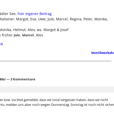
ädter See,
hier eigener Beitrag
taliener: Margot, Eva, Uwe, Jule, Marcel, Regina, Peter, Monika,
Monika, Helmut, Alex, ws. Margot & Josef
n früher
Jule
,
Marcel
, Alex
nk
Ventilworks
 Mai
— 3 Kommentare
bzw. via Mail gemeldet, dass wir total vergessen haben, dass wir nicht
hts, melden uns aber noch wegen Donnerstag. Sonntag ist noch nicht sicher