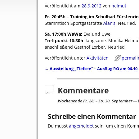
Veröffentlicht am
28.9.2012
von
helmut
Fr. 20:45h – Training im Schulbad Fürstenri
Stammtisch Sportgaststätte 
Alan’s
, Neuried.
Sa. 17:00h WaWa:
Eva und Uwe
Treffpunkt 16:30h
langsame: Monika Helmut,
anschließend Gasthof Lorber, Neuried
Veröffentlicht unter
Aktivitäten
permali
←
Ausstellung „Tiefsee“ – Ausflug RO am 06.10.
Artikelnavigation
Kommentare
Wochenende Fr. 28. – So. 30. September
— 
Schreibe einen Kommentar
Du musst
angemeldet
sein, um einen Kom