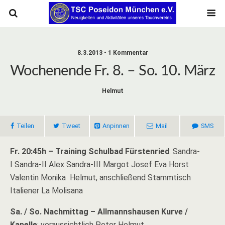
8.3.2013 • 1 Kommentar
Wochenende Fr. 8. – So. 10. März
Helmut
Teilen
Tweet
Anpinnen
Mail
SMS
Fr. 20:45h – Training Schulbad Fürstenried
:
Sandra-
I
Sandra-II
Alex
Sandra-III
Margot Josef Eva Horst
Valentin Monika Helmut
, anschließend Stammtisch
Italiener La Molisana
Sa. / So. Nachmittag – Allmannshausen Kurve /
Kapelle
: voraussichtlich Peter Helmut …