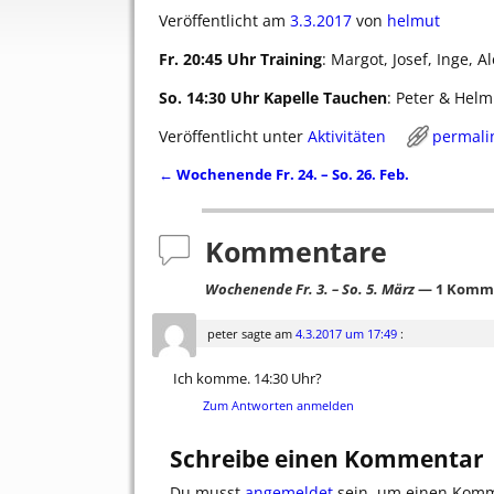
Veröffentlicht am
3.3.2017
von
helmut
Fr. 20:45 Uhr Training
: Margot, Josef, Inge, 
So. 14:30 Uhr Kapelle Tauchen
: Peter & Helm
Veröffentlicht unter
Aktivitäten
permali
←
Wochenende Fr. 24. – So. 26. Feb.
Artikelnavigation
Kommentare
Wochenende Fr. 3. – So. 5. März
— 1 Komm
peter
sagte am
4.3.2017 um 17:49
:
Ich komme. 14:30 Uhr?
Zum Antworten anmelden
Schreibe einen Kommentar
Du musst
angemeldet
sein, um einen Kom