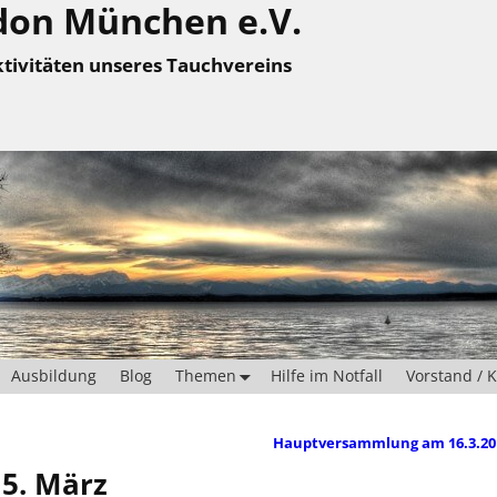
don München e.V.
tivitäten unseres Tauchvereins
Ausbildung
Blog
Themen
Hilfe im Notfall
Vorstand / 
Hauptversammlung am 16.3.2
 5. März