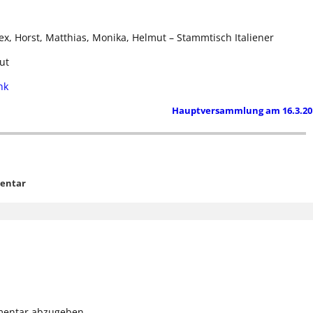
Alex, Horst, Matthias, Monika, Helmut – Stammtisch Italiener
ut
nk
Hauptversammlung am 16.3.2
entar
mentar abzugeben.