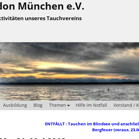
don München e.V.
tivitäten unseres Tauchvereins
Ausbildung
Blog
Themen
Hilfe im Notfall
Vorstand / 
ENTFÄLLT : Tauchen im Blindsee und anschli
Bergfeuer (voraus. 23.0