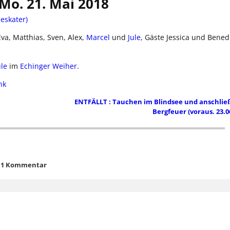
 Mo. 21. Mai 2018
eskater)
Eva, Matthias, Sven, Alex,
Marcel
und
Jule
, Gäste Jessica und Benedi
ule
im
Echinger Weiher
.
nk
ENTFÄLLT : Tauchen im Blindsee und anschli
Bergfeuer (voraus. 23.0
1 Kommentar