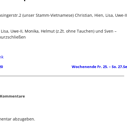
singerstr.2 (unser Stamm-Vietnamese) Christian, Hien, Lisa, Uwe-II
 Lisa, Uwe-II, Monika, Helmut (z.Zt. ohne Tauchen) und Sven –
 kurzschließen
nk
20
Wochenende Fr. 25. – So. 27.S
 Kommentare
mentar abzugeben.