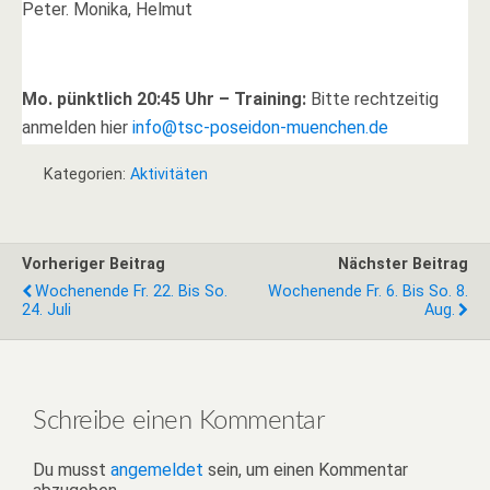
Peter. Monika, Helmut
Mo. pünktlich 20:45 Uhr – Training:
Bitte rechtzeitig
anmelden hier
info@tsc-poseidon-muenchen.de
Moni, Helmut, Margot, Josef, Andrea, Markus, Alex, Horst,
Kategorien:
Aktivitäten
Valentin, Ina, Christian, Uwe I, Eva – danach Stammtisch
Inder
Vorheriger Beitrag
Nächster Beitrag
Wochenende Fr. 22. Bis So.
Wochenende Fr. 6. Bis So. 8.
24. Juli
Aug.
Schreibe einen Kommentar
Du musst
angemeldet
sein, um einen Kommentar