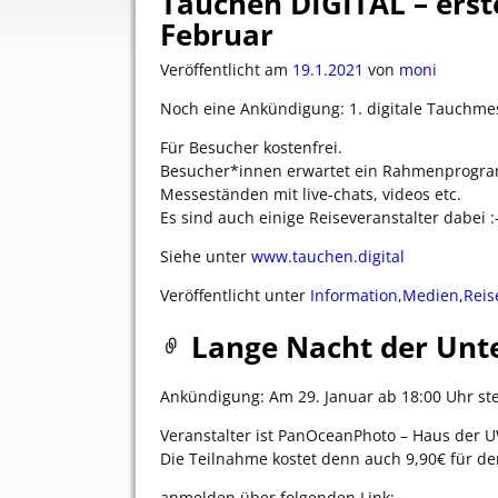
Tauchen DIGITAL – erste
Februar
Veröffentlicht am
19.1.2021
von
moni
Noch eine Ankündigung: 1. digitale Tauchm
Für Besucher kostenfrei.
Besucher*innen erwartet ein Rahmenprogramm
Messeständen mit live-chats, videos etc.
Es sind auch einige Reiseveranstalter dabei :
Siehe unter
www.tauchen.digital
Veröffentlicht unter
Information
,
Medien
,
Reis
Lange Nacht der Unt
Ankündigung: Am 29. Januar ab 18:00 Uhr ste
Veranstalter ist PanOceanPhoto – Haus der U
Die Teilnahme kostet denn auch 9,90€ für d
anmelden über folgenden Link: