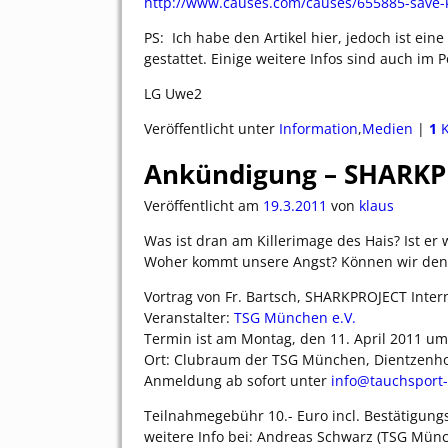
http://www.causes.com/causes/655885-save
PS: Ich habe den Artikel hier, jedoch ist ein
gestattet. Einige weitere Infos sind auch im P
LG Uwe2
Veröffentlicht unter
Information
,
Medien
|
1
K
Ankündigung – SHARKPR
Veröffentlicht am
19.3.2011
von
klaus
Was ist dran am Killerimage des Hais? Ist er
Woher kommt unsere Angst? Können wir den 
Vortrag von Fr. Bartsch, SHARKPROJECT Intern
Veranstalter:
TSG München e.V.
Termin ist am Montag, den 11. April 2011 um
Ort: Clubraum der TSG München, Dientzenho
Anmeldung ab sofort unter
info@tauchsport
Teilnahmegebühr 10.- Euro incl. Bestätigungs
weitere Info bei: Andreas Schwarz (TSG Münc