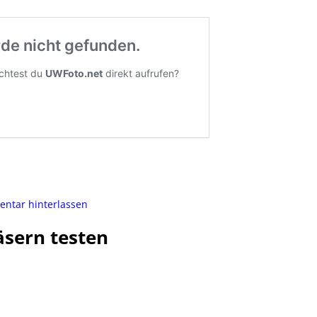
tar hinterlassen
äsern testen