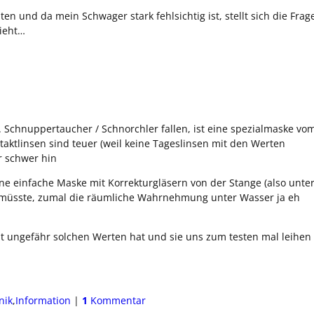
 und da mein Schwager stark fehlsichtig ist, stellt sich die Frag
sieht…
. Schnuppertaucher / Schnorchler fallen, ist eine spezialmaske vo
taktlinsen sind teuer (weil keine Tageslinsen mit den Werten
r schwer hin
ne einfache Maske mit Korrekturgläsern von der Stange (also unte
un müsste, zumal die räumliche Wahrnehmung unter Wasser ja eh
t ungefähr solchen Werten hat und sie uns zum testen mal leihen
nik
,
Information
|
1
Kommentar