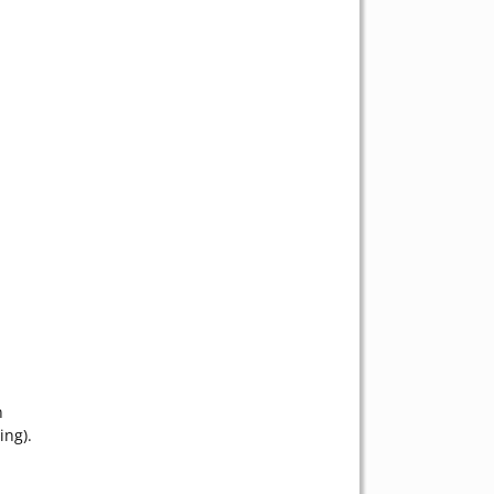
n
n
ing).