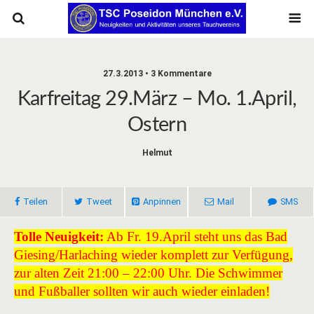
27.3.2013 • 3 Kommentare
Karfreitag 29.März – Mo. 1.April,
Ostern
Helmut
Teilen
Tweet
Anpinnen
Mail
SMS
Tolle Neuigkeit:
Ab Fr. 19.April steht uns das Bad
Giesing/Harlaching wieder komplett zur Verfügung,
zur alten Zeit 21:00 – 22:00 Uhr. Die Schwimmer
und Fußballer sollten wir auch wieder einladen!