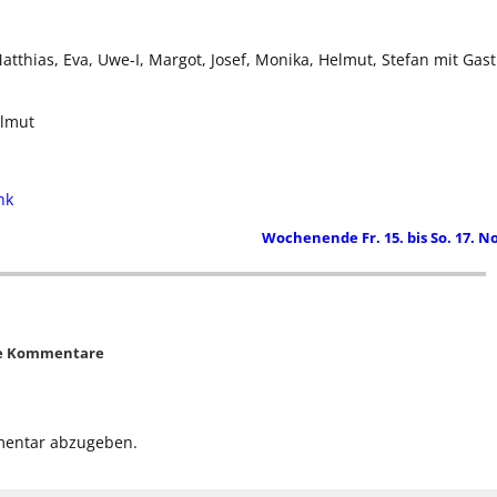
atthias, Eva, Uwe-I, Margot, Josef, Monika, Helmut, Stefan mit Gast
elmut
nk
Wochenende Fr. 15. bis So. 17. N
e Kommentare
mentar abzugeben.